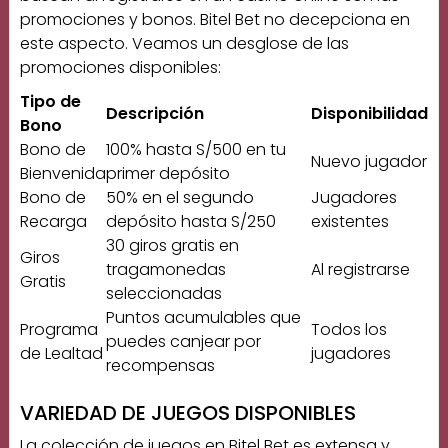
promociones y bonos. Bitel Bet no decepciona en
este aspecto. Veamos un desglose de las
promociones disponibles:
Tipo de
Descripción
Disponibilidad
Bono
Bono de
100% hasta S/500 en tu
Nuevo jugador
Bienvenida
primer depósito
Bono de
50% en el segundo
Jugadores
Recarga
depósito hasta S/250
existentes
30 giros gratis en
Giros
tragamonedas
Al registrarse
Gratis
seleccionadas
Puntos acumulables que
Programa
Todos los
puedes canjear por
de Lealtad
jugadores
recompensas
VARIEDAD DE JUEGOS DISPONIBLES
La colección de juegos en Bitel Bet es extensa y