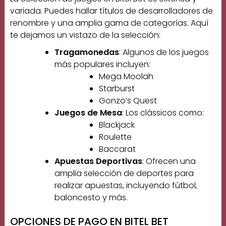
variada. Puedes hallar títulos de desarrolladores de
renombre y una amplia gama de categorías. Aquí
te dejamos un vistazo de la selección:
Tragamonedas
: Algunos de los juegos
más populares incluyen:
Mega Moolah
Starburst
Gonzo’s Quest
Juegos de Mesa
: Los clássicos como:
Blackjack
Roulette
Baccarat
Apuestas Deportivas
: Ofrecen una
amplia selección de deportes para
realizar apuestas, incluyendo fútbol,
baloncesto y más.
OPCIONES DE PAGO EN BITEL BET