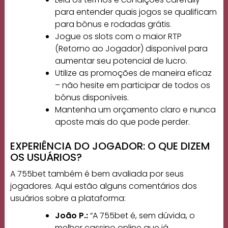
para entender quais jogos se qualificam
para bônus e rodadas grátis.
Jogue os slots com o maior RTP
(Retorno ao Jogador) disponível para
aumentar seu potencial de lucro.
Utilize as promoções de maneira eficaz
– não hesite em participar de todos os
bônus disponíveis.
Mantenha um orçamento claro e nunca
aposte mais do que pode perder.
EXPERIÊNCIA DO JOGADOR: O QUE DIZEM
OS USUÁRIOS?
A 755bet também é bem avaliada por seus
jogadores. Aqui estão alguns comentários dos
usuários sobre a plataforma:
João P.:
“A 755bet é, sem dúvida, o
melhor cassino online que já