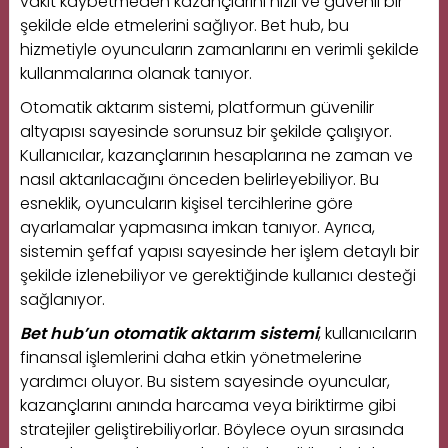
vakit kaybetmeden kazançlarını hızlı ve güvenli bir
şekilde elde etmelerini sağlıyor. Bet hub, bu
hizmetiyle oyuncuların zamanlarını en verimli şekilde
kullanmalarına olanak tanıyor.
Otomatik aktarım sistemi, platformun güvenilir
altyapısı sayesinde sorunsuz bir şekilde çalışıyor.
Kullanıcılar, kazançlarının hesaplarına ne zaman ve
nasıl aktarılacağını önceden belirleyebiliyor. Bu
esneklik, oyuncuların kişisel tercihlerine göre
ayarlamalar yapmasına imkan tanıyor. Ayrıca,
sistemin şeffaf yapısı sayesinde her işlem detaylı bir
şekilde izlenebiliyor ve gerektiğinde kullanıcı desteği
sağlanıyor.
Bet hub’un otomatik aktarım sistemi
, kullanıcıların
finansal işlemlerini daha etkin yönetmelerine
yardımcı oluyor. Bu sistem sayesinde oyuncular,
kazançlarını anında harcama veya biriktirme gibi
stratejiler geliştirebiliyorlar. Böylece oyun sırasında