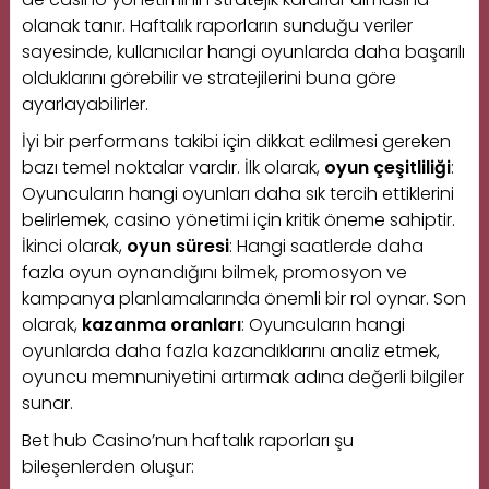
olanak tanır. Haftalık raporların sunduğu veriler
sayesinde, kullanıcılar hangi oyunlarda daha başarılı
olduklarını görebilir ve stratejilerini buna göre
ayarlayabilirler.
İyi bir performans takibi için dikkat edilmesi gereken
bazı temel noktalar vardır. İlk olarak,
oyun çeşitliliği
:
Oyuncuların hangi oyunları daha sık tercih ettiklerini
belirlemek, casino yönetimi için kritik öneme sahiptir.
İkinci olarak,
oyun süresi
: Hangi saatlerde daha
fazla oyun oynandığını bilmek, promosyon ve
kampanya planlamalarında önemli bir rol oynar. Son
olarak,
kazanma oranları
: Oyuncuların hangi
oyunlarda daha fazla kazandıklarını analiz etmek,
oyuncu memnuniyetini artırmak adına değerli bilgiler
sunar.
Bet hub Casino’nun haftalık raporları şu
bileşenlerden oluşur: