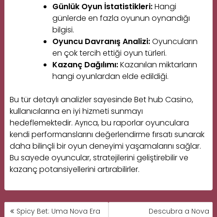
Günlük Oyun İstatistikleri:
Hangi
günlerde en fazla oyunun oynandığı
bilgisi.
Oyuncu Davranış Analizi:
Oyuncuların
en çok tercih ettiği oyun türleri.
Kazanç Dağılımı:
Kazanılan miktarların
hangi oyunlardan elde edildiği.
Bu tür detaylı analizler sayesinde Bet hub Casino,
kullanıcılarına en iyi hizmeti sunmayı
hedeflemektedir. Ayrıca, bu raporlar oyunculara
kendi performanslarını değerlendirme fırsatı sunarak
daha bilinçli bir oyun deneyimi yaşamalarını sağlar.
Bu sayede oyuncular, stratejilerini geliştirebilir ve
kazanç potansiyellerini artırabilirler.
Spicy Bet: Uma Nova Era
Descubra a Nova