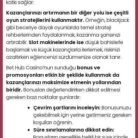
katkı sağlar.
Kazançlarınızı artırmanın bir diğer yolu ise çeşitli
oyun stratejilerini kullanmaktır.
Örneğin, blackjack
gibi beceriye dayalı oyunlarda temel strateji
rehberlerinden faydalanmak, kazanma şansınızı
artırabilir.
Slot makinelerinde ise
düşük bahislerle
başlamak ve küçük kazançlarla ilerlemek, riskinizi
azaltırken eğlencenizi sürdürmenize olanak tanır.
Bet Hub Casino’nun sunduğu
bonus ve
promosyonları etkin bir şekilde kullanmak da
kazançlarınızı maksimize etmenin yollarından
biridir.
Bonusları değerlendirirken dikkat edilmesi
gereken bazı noktalar şunlardır:
Çevrim şartlarını inceleyin:
Bonusunuzu
çekebilmek için yerine getirmeniz gereken
koşulları öğrenin.
Süre sınırlamalarına dikkat edin:
Bonusların genellikle belirli bir süre içinde