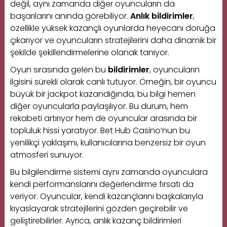
değil, aynı zamanda diğer oyuncuların da
başarılarını anında görebiliyor.
Anlık bildirimler
,
özellikle yüksek kazançlı oyunlarda heyecanı doruğa
çıkarıyor ve oyuncuların stratejilerini daha dinamik bir
şekilde şekillendirmelerine olanak tanıyor.
Oyun sırasında gelen bu
bildirimler
, oyuncuların
ilgisini sürekli olarak canlı tutuyor. Örneğin, bir oyuncu
büyük bir jackpot kazandığında, bu bilgi hemen
diğer oyuncularla paylaşılıyor. Bu durum, hem
rekabeti artırıyor hem de oyuncular arasında bir
topluluk hissi yaratıyor. Bet Hub Casino’nun bu
yenilikçi yaklaşımı, kullanıcılarına benzersiz bir oyun
atmosferi sunuyor.
Bu bilgilendirme sistemi aynı zamanda oyunculara
kendi performanslarını değerlendirme fırsatı da
veriyor. Oyuncular, kendi kazançlarını başkalarıyla
kıyaslayarak stratejilerini gözden geçirebilir ve
geliştirebilirler. Ayrıca, anlık kazanç bildirimleri