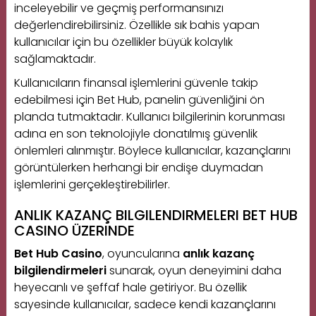
inceleyebilir ve geçmiş performansınızı
değerlendirebilirsiniz. Özellikle sık bahis yapan
kullanıcılar için bu özellikler büyük kolaylık
sağlamaktadır.
Kullanıcıların finansal işlemlerini güvenle takip
edebilmesi için Bet Hub, panelin güvenliğini ön
planda tutmaktadır. Kullanıcı bilgilerinin korunması
adına en son teknolojiyle donatılmış güvenlik
önlemleri alınmıştır. Böylece kullanıcılar, kazançlarını
görüntülerken herhangi bir endişe duymadan
işlemlerini gerçekleştirebilirler.
ANLIK KAZANÇ BILGILENDIRMELERI BET HUB
CASINO ÜZERINDE
Bet Hub Casino
, oyuncularına
anlık kazanç
bilgilendirmeleri
sunarak, oyun deneyimini daha
heyecanlı ve şeffaf hale getiriyor. Bu özellik
sayesinde kullanıcılar, sadece kendi kazançlarını