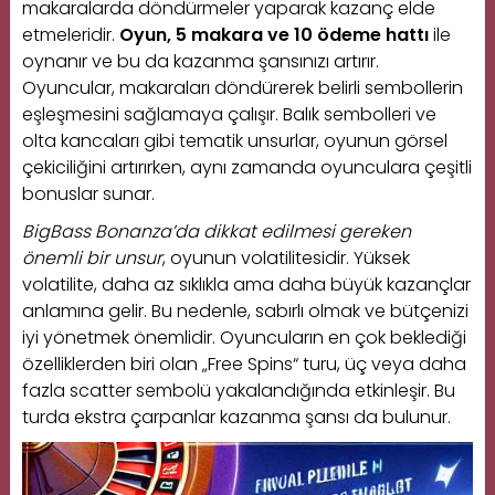
makaralarda döndürmeler yaparak kazanç elde
etmeleridir.
Oyun, 5 makara ve 10 ödeme hattı
ile
oynanır ve bu da kazanma şansınızı artırır.
Oyuncular, makaraları döndürerek belirli sembollerin
eşleşmesini sağlamaya çalışır. Balık sembolleri ve
olta kancaları gibi tematik unsurlar, oyunun görsel
çekiciliğini artırırken, aynı zamanda oyunculara çeşitli
bonuslar sunar.
BigBass Bonanza’da dikkat edilmesi gereken
önemli bir unsur
, oyunun volatilitesidir. Yüksek
volatilite, daha az sıklıkla ama daha büyük kazançlar
anlamına gelir. Bu nedenle, sabırlı olmak ve bütçenizi
iyi yönetmek önemlidir. Oyuncuların en çok beklediği
özelliklerden biri olan „Free Spins“ turu, üç veya daha
fazla scatter sembolü yakalandığında etkinleşir. Bu
turda ekstra çarpanlar kazanma şansı da bulunur.