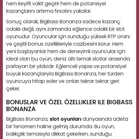
hem keyifli vakit geçirir hem de potansiyel
kazançlarını artırma fırsatını yakalar.
Sonuç olarak, BigBass Bonanza sadece kazanç
odaklı değil, aynı zamanda eğlence odaklı bir slot
oyunudur. Oyuncular için sunduğu yüksek RTP oranı
ve çeşitli bonus özellikleriyle cazibesini korur. Hem
yeni başlayanlar hem de deneyimli oyuncular için
ideal olan bu oyun, deniz altı temalı slotlar arasında
parlayan bir yıldızdır. Eğlenceli yapısı ve potansiyel
büyük kazançlarıyla BigBass Bonanza, her türden
oyuncuya hitap eder ve onları tekrar tekrar geri
çeker.
BONUSLAR VE ÖZEL ÖZELLIKLER ILE BIGBASS
BONANZA
BigBass Bonanza,
slot oyunları
dünyasında adeta
bir fenomen haline gelmiş durumda. Bu oyun,
balıkçılık temasıyla dikkat çekerken, sunduğu