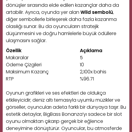
dönüşler sırasında elde edilen kazançlar daha da
artabilir. Ayrıca, oyunda yer alan
Wild sembolü
,
diğer sembollerle birleşerek daha fazla kazanma
olasılığı sunar. Bu da oyuncuların stratejik
düşünmesini ve doğru hamlelerle büyük ödüllere
ulaşmasını sağlar.
Özellik
Açıklama
Makaralar
5
Ödeme Çizgileri
10
Maksimum Kazanç
2,100x bahis
RTP
%96.71
Oyunun grafikleri ve ses efektleri de oldukça
etkileyicidir; deniz altı temasıyla uyumlu müzikler ve
görseller, oyuncuları adeta farklı bir dünyaya taşır. Bu
estetik detaylar, BigBass Bonanza’yı sadece bir slot
oyunu olmaktan çıkarıp gerçek bir eğlence
deneyimine dönüştürür. Oyuncular, bu atmosferde