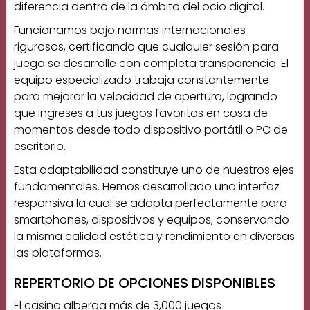
diferencia dentro de la ámbito del ocio digital.
Funcionamos bajo normas internacionales
rigurosos, certificando que cualquier sesión para
juego se desarrolle con completa transparencia. El
equipo especializado trabaja constantemente
para mejorar la velocidad de apertura, logrando
que ingreses a tus juegos favoritos en cosa de
momentos desde todo dispositivo portátil o PC de
escritorio.
Esta adaptabilidad constituye uno de nuestros ejes
fundamentales. Hemos desarrollado una interfaz
responsiva la cual se adapta perfectamente para
smartphones, dispositivos y equipos, conservando
la misma calidad estética y rendimiento en diversas
las plataformas.
REPERTORIO DE OPCIONES DISPONIBLES
El casino alberga más de 3,000 juegos