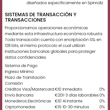
diseñados específicamente en Spinrollz
SISTEMAS DE TRANSACCIÓN Y
TRANSACCIONES
Proporcionamos operaciones económicas
mediante esta infraestructura económica robusta.
Toda transacción cuenta con encriptación SSL en
128 bits, el mismo protocolo el cual utilizan
instituciones bancarias globales para proteger
datos confidenciales.
Sistema de Pago
Ingreso Mínimo
Plazo de Tramitación
Comisión
Créditos Visa/Mastercard
€10
Inmediato
0%
Envío Bancaria
€20
1-3 días laborables
0%
Monederos Electrónicas
€10
Al instante
0%
Criptomonedas
€15
10-30 minutos
0%