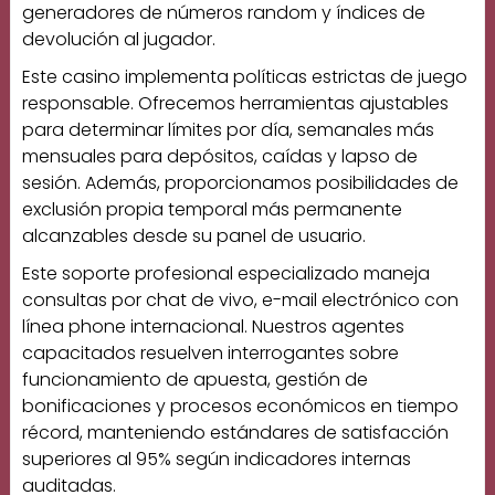
generadores de números random y índices de
devolución al jugador.
Este casino implementa políticas estrictas de juego
responsable. Ofrecemos herramientas ajustables
para determinar límites por día, semanales más
mensuales para depósitos, caídas y lapso de
sesión. Además, proporcionamos posibilidades de
exclusión propia temporal más permanente
alcanzables desde su panel de usuario.
Este soporte profesional especializado maneja
consultas por chat de vivo, e-mail electrónico con
línea phone internacional. Nuestros agentes
capacitados resuelven interrogantes sobre
funcionamiento de apuesta, gestión de
bonificaciones y procesos económicos en tiempo
récord, manteniendo estándares de satisfacción
superiores al 95% según indicadores internas
auditadas.