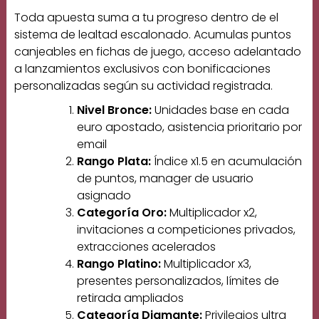
Toda apuesta suma a tu progreso dentro de el
sistema de lealtad escalonado. Acumulas puntos
canjeables en fichas de juego, acceso adelantado
a lanzamientos exclusivos con bonificaciones
personalizadas según su actividad registrada.
Nivel Bronce:
Unidades base en cada
euro apostado, asistencia prioritario por
email
Rango Plata:
Índice x1.5 en acumulación
de puntos, manager de usuario
asignado
Categoría Oro:
Multiplicador x2,
invitaciones a competiciones privados,
extracciones acelerados
Rango Platino:
Multiplicador x3,
presentes personalizados, límites de
retirada ampliados
Categoría Diamante:
Privilegios ultra