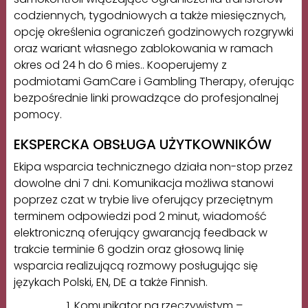
codziennych, tygodniowych a także miesięcznych,
opcję określenia ograniczeń godzinowych rozgrywki
oraz wariant własnego zablokowania w ramach
okres od 24 h do 6 mies.. Kooperujemy z
podmiotami GamCare i Gambling Therapy, oferując
bezpośrednie linki prowadzące do profesjonalnej
pomocy.
EKSPERCKA OBSŁUGA UŻYTKOWNIKÓW
Ekipa wsparcia technicznego działa non-stop przez
dowolne dni 7 dni. Komunikacja możliwa stanowi
poprzez czat w trybie live oferujący przeciętnym
terminem odpowiedzi pod 2 minut, wiadomość
elektroniczną oferujący gwarancją feedback w
trakcie terminie 6 godzin oraz głosową linię
wsparcia realizującą rozmowy posługując się
językach Polski, EN, DE a także Finnish.
Komunikator na rzeczywistym –