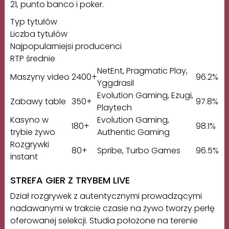
21, punto banco i poker.
Typ tytułów
Liczba tytułów
Najpopularniejsi producenci
RTP średnie
NetEnt, Pragmatic Play,
Maszyny video
2400+
96.2%
Yggdrasil
Evolution Gaming, Ezugi,
Zabawy table
350+
97.8%
Playtech
Kasyno w
Evolution Gaming,
180+
98.1%
trybie żywo
Authentic Gaming
Rozgrywki
80+
Spribe, Turbo Games
96.5%
instant
STREFA GIER Z TRYBEM LIVE
Dział rozgrywek z autentycznymi prowadzącymi
nadawanymi w trakcie czasie na żywo tworzy perłę
oferowanej selekcji. Studia położone na terenie