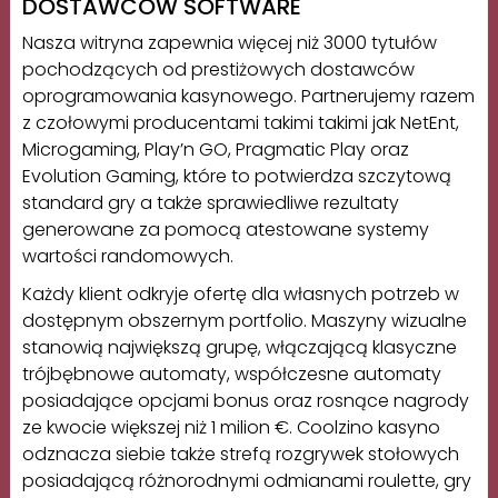
DOSTAWCÓW SOFTWARE
Nasza witryna zapewnia więcej niż 3000 tytułów
pochodzących od prestiżowych dostawców
oprogramowania kasynowego. Partnerujemy razem
z czołowymi producentami takimi takimi jak NetEnt,
Microgaming, Play’n GO, Pragmatic Play oraz
Evolution Gaming, które to potwierdza szczytową
standard gry a także sprawiedliwe rezultaty
generowane za pomocą atestowane systemy
wartości randomowych.
Każdy klient odkryje ofertę dla własnych potrzeb w
dostępnym obszernym portfolio. Maszyny wizualne
stanowią największą grupę, włączającą klasyczne
trójbębnowe automaty, współczesne automaty
posiadające opcjami bonus oraz rosnące nagrody
ze kwocie większej niż 1 milion €.
Coolzino kasyno
odznacza siebie także strefą rozgrywek stołowych
posiadającą różnorodnymi odmianami roulette, gry