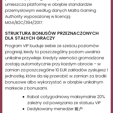
umieszcza platformę w obrębie standardzie
przemysłowym według danych Malta Gaming
Authority wyposażonej w licencją
MGA/B2C/394/2017.
STRUKTURA BONUSÓW PRZEZNACZONYCH
DLA STAŁYCH GRACZY
Program VIP buduje siebie ze sześciu poziomów
progresji, kiedy to poszczególny poziom uwalnia
unikalne przywileje. Kredyty wierności gromadzone
zostają automatycznie przy każdym obrocie – w
zamian za poszczególne 10 EUR zakładów zyskujesz 1
jednostkę, które da się przerobić w zamian za środki
bonusowe albo wykorzystać w obrębie unikalnym
markecie z bonusami.
Rabat cotygodniowy maksymalnie 20%
zależny od powiązania ze statusu VIP
Dedykowany menedżer 账户