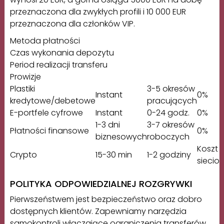
przeznaczona dla zwykłych profili i 10 000 EUR
przeznaczona dla członków VIP.
Metoda płatności
Czas wykonania depozytu
Period realizacji transferu
Prowizje
Plastiki
3-5 okresów
Instant
0%
kredytowe/debetowe
pracujących
E-portfele cyfrowe
Instant
0-24 godz.
0%
1-3 dni
3-7 okresów
Płatności finansowe
0%
biznesowych
roboczych
Koszt
Crypto
15-30 min
1-2 godziny
siecio
POLITYKA ODPOWIEDZIALNEJ ROZGRYWKI
Pierwszeństwem jest bezpieczeństwo oraz dobro
dostępnych klientów. Zapewniamy narzędzia
samokontroli włączające ograniczenia transferów