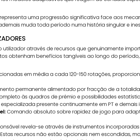
representa uma progressão significativa face aos mecani
ademais muda toda período numa história singular e ine
IZADORES
o utilizador através de recursos que genuinamente impo
os obtenham benefícios tangíveis ao longo do período, i
ionadas em média a cada 120-150 rotações, proporcion
mento permanente alimentado por fracção de a totalidad
mpleto às quadros de prémio e possibilidades estatíst
 especializada presente continuamente em PT e demais i
el:
Comando absoluto sobre rapidez de jogo para adapta
sável revela-se através de instrumentos incorporadas q
. Estas recursos não estão opcionais nem escondidas, m