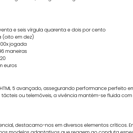
enta e seis vírgula quarenta e dois por cento
a (oito em dez)
000x jogada
96 maneiras
.20
m euros
do HTML 5 avançado, assegurando performance perfeito e
 tácteis ou telemóveis, a vivência mantém-se fluida com
encial, destacamo-nos em diversos elementos críticos.
tamos modelos adaptativos que reagem ao conduta espec