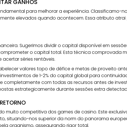
NTAR GANHOS
ndamental para melhorar a experiência. Classificamo-nos
ente elevados quando acontecem. Essa atributo atrai p
ceira. Sugerimos dividir o capital disponível em sessõe
 comprometer o capital total. Esta técnica comprovada
 acertar séries rentáveis.
abelecer valores topo de défice e metas de proveito a
investimentos de 1-2% do capital global para continuid
-se completamente com todas as recursos antes de invest
postas estrategicamente durante sessões extra detectad
 RETORNO
o muito competitiva dos games de casino. Este exclusiv
ento, situando-nos superior da norm do panorama europeu
ela organismo, assegurando rigor total.