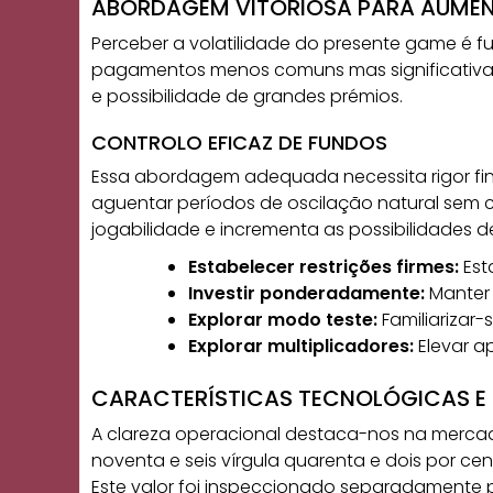
ABORDAGEM VITORIOSA PARA AUME
Perceber a volatilidade do presente game é fu
pagamentos menos comuns mas significativam
e possibilidade de grandes prémios.
CONTROLO EFICAZ DE FUNDOS
Essa abordagem adequada necessita rigor finan
aguentar períodos de oscilação natural sem
jogabilidade e incrementa as possibilidades de
Estabelecer restrições firmes:
Est
Investir ponderadamente:
Manter 
Explorar modo teste:
Familiarizar
Explorar multiplicadores:
Elevar a
CARACTERÍSTICAS TECNOLÓGICAS E
A clareza operacional destaca-nos na mercad
noventa e seis vírgula quarenta e dois por c
Este valor foi inspeccionado separadamente p