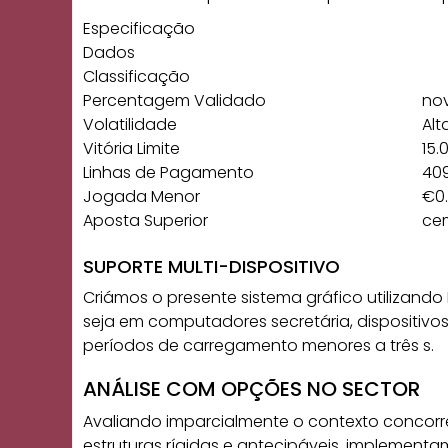
Especificação
Dados
Classificação
Percentagem Validado
nov
Volatilidade
Alt
Vitória Limite
15.
Linhas de Pagamento
40
Jogada Menor
€0
Aposta Superior
ce
SUPORTE MULTI-DISPOSITIVO
Criámos o presente sistema gráfico utilizan
seja em computadores secretária, dispositivos
períodos de carregamento menores a três s.
ANÁLISE COM OPÇÕES NO SECTOR
Avaliando imparcialmente o contexto concorr
estruturas rígidas e antecipáveis, implemen