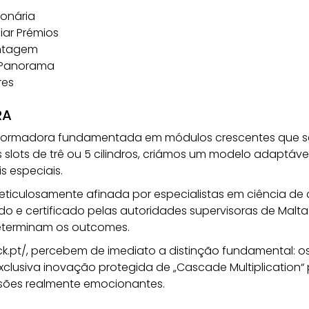
ionária
iar Prémios
entagem
 Panorama
res
RA
sformadora fundamentada em módulos crescentes que se 
s slots de trê ou 5 cilindros, criámos um modelo adapt
s especiais.
meticulosamente afinada por especialistas em ciência de 
do e certificado pelas autoridades supervisoras de Mal
determinam os outcomes.
k.pt/
, percebem de imediato a distinção fundamental: 
clusiva inovação protegida de „Cascade Multiplication“ 
ssões realmente emocionantes.