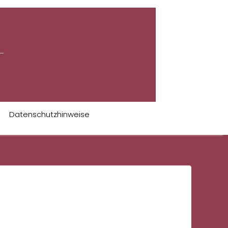
Datenschutzhinweise
ARING