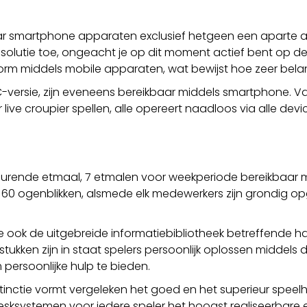
T
naar smartphone apparaten exclusief hetgeen een aparte
 resolutie toe, ongeacht je op dit moment actief bent op d
m middels mobile apparaten, wat bewijst hoe zeer belangri
 PC-versie, zijn eveneens bereikbaar middels smartphone.
live croupier spellen, alle opereert naadloos via alle devi
urende etmaal, 7 etmalen voor weekperiode bereikbaar mid
als 60 ogenblikken, alsmede elk medewerkers zijn grondig
e ook de uitgebreide informatiebibliotheek betreffende ha
kken zijn in staat spelers persoonlijk oplossen middels de
ersoonlijke hulp te bieden.
stinctie vormt vergeleken het goed en het superieur speelhu
systemen voor iedere speler het hoogst realiseerbare er