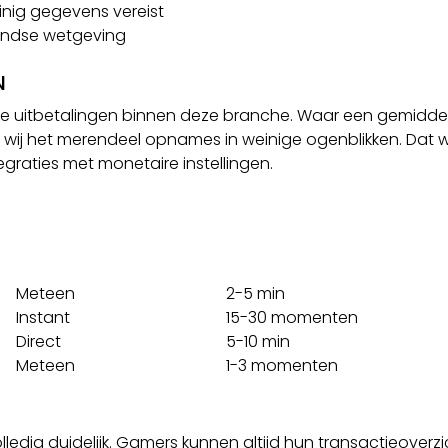
inig gegevens vereist
andse wetgeving
N
 uitbetalingen binnen deze branche. Waar een gemiddelde
en wij het merendeel opnames in weinige ogenblikken. Da
graties met monetaire instellingen.
Meteen
2-5 min
Instant
15-30 momenten
Direct
5-10 min
Meteen
1-3 momenten
olledig duidelijk. Gamers kunnen altijd hun transactieoverz