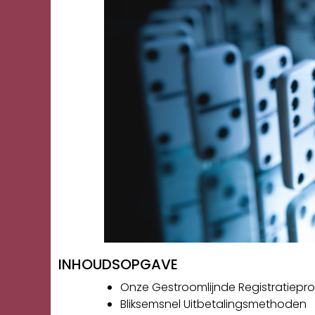
INHOUDSOPGAVE
Onze Gestroomlijnde Registratiepr
Bliksemsnel Uitbetalingsmethoden