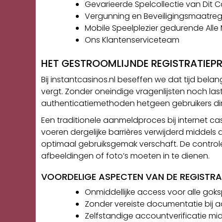
Gevarieerde Spelcollectie van Dit 
Vergunning en Beveiligingsmaatre
Mobile Speelplezier gedurende All
Ons Klantenserviceteam
HET GESTROOMLIJNDE REGISTRATIEP
Bij
instantcasinos.nl
beseffen we dat tijd belan
vergt. Zonder oneindige vragenlijsten noch 
authenticatiemethoden hetgeen gebruikers di
Een traditionele aanmeldproces bij internet ca
voeren dergelijke barrières verwijderd middels
optimaal gebruiksgemak verschaft. De control
afbeeldingen of foto’s moeten in te dienen.
VOORDELIGE ASPECTEN VAN DE REGISTR
Onmiddellijke access voor alle gok
Zonder vereiste documentatie bij 
Zelfstandige accountverificatie m