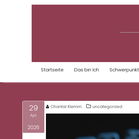
Skip
to
content
Startseite
Das bin Ich
Schwerpunkte
INSTANT CASINO: JOUW 
29
Chantal Klemm
uncategorized
Apr.
2026