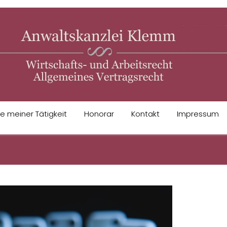
 meiner Tätigkeit
Honorar
Kontakt
Impressum
PLEK TER BLIKSEMSNEL SPEELERV