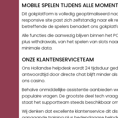
MOBILE SPELEN TIJDENS ALLE MOMEN
Dit gokplatform is volledig geoptimaliseerd 
responsive site past zich zelfstandig naar elk
betreffende de spelers benadert ons gokplatfor
Alle functies die aanwezig blijven binnen het
plus withdrawals, van het spelen van slots naar 
minimale data.
ONZE KLANTENSERVICETEAM
Ons Hollandse helpdesk wordt 24 tijdsduur ged
antwoordtijd door directe chat blijft minder 
ons casino.
Behalve onmiddellijke assistentie aanbieden w
populaire vragen. De grootste deel tech vraagstu
staat het supportteam steeds beschikbaar om p
Wij denken dat excellente klantenservice dit di
aangaande training plus hedendaagse helpdesk