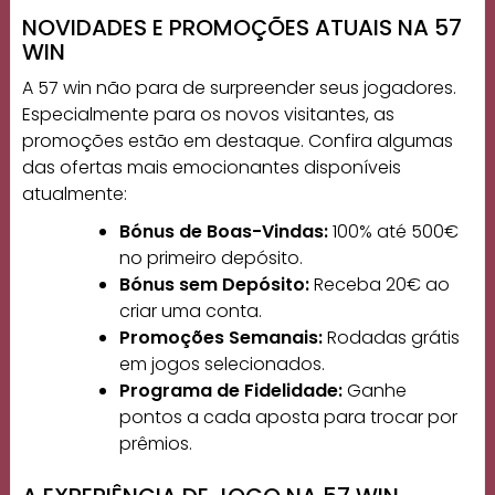
NOVIDADES E PROMOÇÕES ATUAIS NA 57
WIN
A 57 win não para de surpreender seus jogadores.
Especialmente para os novos visitantes, as
promoções estão em destaque. Confira algumas
das ofertas mais emocionantes disponíveis
atualmente:
Bónus de Boas-Vindas:
100% até 500€
no primeiro depósito.
Bónus sem Depósito:
Receba 20€ ao
criar uma conta.
Promoções Semanais:
Rodadas grátis
em jogos selecionados.
Programa de Fidelidade:
Ganhe
pontos a cada aposta para trocar por
prêmios.