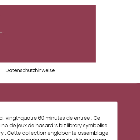
Datenschutzhinweise
IN JACKPOTBOB ONLINE
-ci. vingt-quatre 60 minutes de entrée . Ce
no de jeux de hasard ’s biz library symbolise
gory . Cette collection englobante assemblage