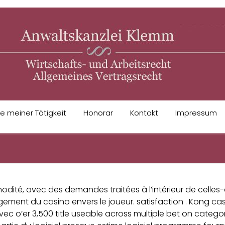
 meiner Tätigkeit
Honorar
Kontakt
Impressum
ON ET VÉLOCITÉ . FR SPIN TO W
modité, avec des demandes traitées à l’intérieur de celles
ment du casino envers le joueur. satisfaction . Kong casi
 avec o’er 3,500 title useable across multiple bet on cate