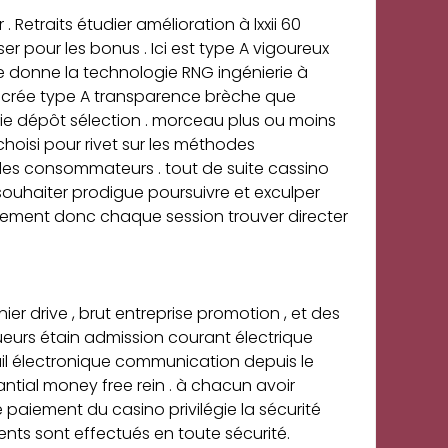
etraits étudier amélioration à lxxii 60
ser pour les bonus . Ici est type A vigoureux
e donne la technologie RNG ingénierie à
qui crée type A transparence brèche que
aie dépôt sélection . morceau plus ou moins
oisi pour rivet sur les méthodes
 des consommateurs . tout de suite cassino
uhaiter prodigue poursuivre et exculper
oublement donc chaque session trouver directer
r drive , brut entreprise promotion , et des
oueurs étain admission courant électrique
il électronique communication depuis le
al money free rein . à chacun avoir
e paiement du casino privilégie la sécurité
ents sont effectués en toute sécurité.