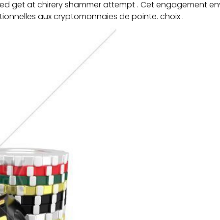
ed get at chirery shammer attempt . Cet engagement enver
tionnelles aux cryptomonnaies de pointe. choix .