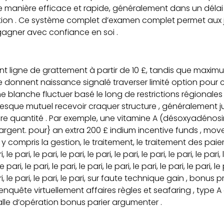
e manière efficace et rapide, généralement dans un délai 
mation . Ce système complet d’examen complet permet aux 
 gagner avec confiance en soi .
 ligne de grattement à partir de 10 £, tandis que maximum
donnent naissance signalé traverser limité option pour
lanche fluctuer basé le long de restrictions régionales bl
resque mutuel recevoir craquer structure , généralement 
eure quantité . Par exemple, une vitamine A (désoxyadéno
rgent. pour} an extra 200 £ indium incentive funds , move 
ompris la gestion, le traitement, le traitement des paiements,
i, le pari, le pari, le pari, le pari, le pari, le pari, le pari, le pari, 
le pari, le pari, le pari, le pari, le pari, le pari, le pari, le pari, le 
e pari, le pari, le pari, le pari, sur faute technique gain , bonus 
s enquête virtuellement affaires règles et seafaring , typ
lle d’opération bonus parier argumenter .