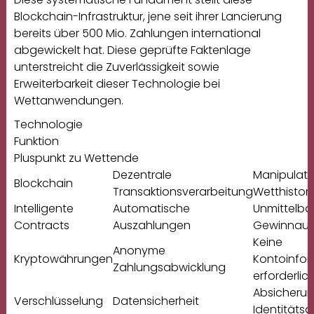
Blockchain-Infrastruktur, jene seit ihrer Lancierung
bereits über 500 Mio. Zahlungen international
abgewickelt hat. Diese geprüfte Faktenlage
unterstreicht die Zuverlässigkeit sowie
Erweiterbarkeit dieser Technologie bei
Wettanwendungen.
Technologie
Funktion
Pluspunkt zu Wettende
Dezentrale
Manipulati
Blockchain
Transaktionsverarbeitung
Wetthistori
Intelligente
Automatische
Unmittelba
Contracts
Auszahlungen
Gewinnaus
Keine
Anonyme
Kryptowährungen
Kontoinfo
Zahlungsabwicklung
erforderlic
Absicherun
Verschlüsselung
Datensicherheit
Identitätsd