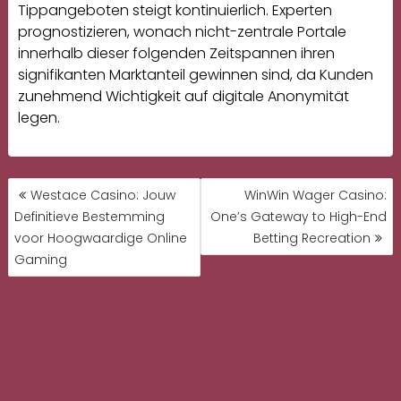
Tippangeboten steigt kontinuierlich. Experten
prognostizieren, wonach nicht-zentrale Portale
innerhalb dieser folgenden Zeitspannen ihren
signifikanten Marktanteil gewinnen sind, da Kunden
zunehmend Wichtigkeit auf digitale Anonymität
legen.
Westace Casino: Jouw
WinWin Wager Casino:
BEITRAGSNAVIGATION
Definitieve Bestemming
One’s Gateway to High-End
voor Hoogwaardige Online
Betting Recreation
Gaming
Anwaltskanzlei Klemm Graf-Gerlach-Str. 6 65510
Idstein