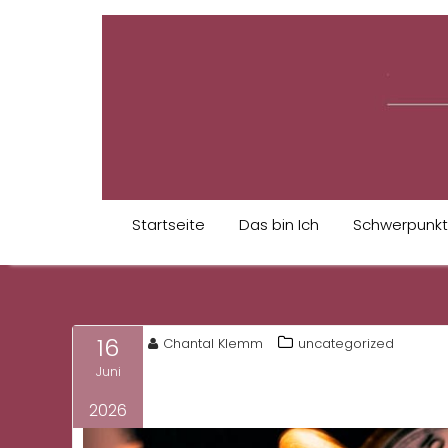
Skip
to
content
Startseite
Das bin Ich
Schwerpunkte
GRANSINO: JOUW DEFINI
ENTERTAINMENT
16
Chantal Klemm
uncategorized
Juni
2026