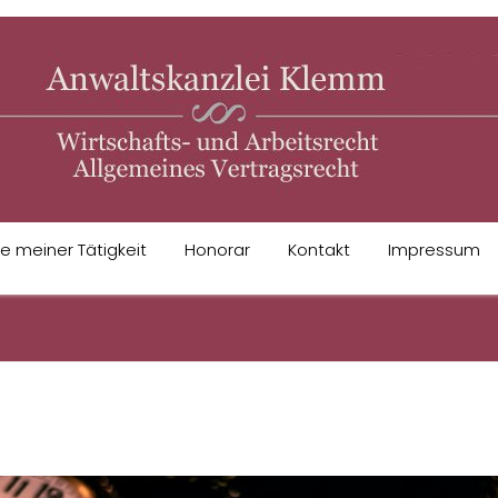
 meiner Tätigkeit
Honorar
Kontakt
Impressum
TIEVE BESTEMMING VOOR ONLIN