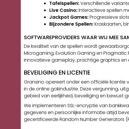
Tafelspellen:
Verschillende variant
Live Casino:
Interactieve spellen met
Jackpot Games:
Progressieve slots
Bijzondere Spellen:
Kraskaarten, b
SOFTWAREPROVIDERS WAAR WIJ MEE SA
De kwaliteit van de spellen wordt gewaarborgd
Microgaming, Evolution Gaming en Pragmatic 
innovatieve gameplay, prachtige graphics en e
BEVEILIGING EN LICENTIE
Gransino opereert onder een officiële licent
in de online gokindustrie. Deze vergunning, u
gebied van eerlijkheid, beveiliging en bewust g
We implementeren SSL-encryptie van bankkwalite
gegevens en persoonlijke informatie altijd be
gecertificeerde Random Number Generators (R