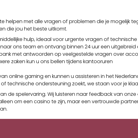
te helpen met alle vragen of problemen die je mogelijk 
n die jou het beste uitkomt.
iddellijke hulp, ideaal voor urgente vragen of technische
 naar ons team en ontvang binnen 24 uur een uitgebreid
sbank met antwoorden op veelgestelde vragen over accou
re zaken kun u ons bellen tijdens kantooruren
an online gaming en kunnen u assisteren in het Nederlands.
 technische ondersteuning zoekt, we staan voor je klaar 
 van de spelervaring. Wij luisteren naar feedback van o
t alleen om een casino te zijn, maar een vertrouwde partne
aan.
řený požadující hráče
Ice Spielbank – Hochwer