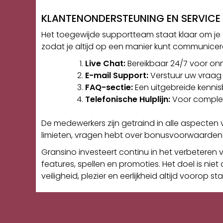
KLANTENONDERSTEUNING EN SERVICE
Het toegewijde supportteam staat klaar om je 
zodat je altijd op een manier kunt communicere
Live Chat:
Bereikbaar 24/7 voor onm
E-mail Support:
Verstuur uw vraag
FAQ-sectie:
Een uitgebreide kenni
Telefonische Hulplijn:
Voor complexe
De medewerkers zijn getraind in alle aspecten v
limieten, vragen hebt over bonusvoorwaarden of
Gransino investeert continu in het verbeteren
features, spellen en promoties. Het doel is nie
veiligheid, plezier en eerlijkheid altijd voorop st
Glorion: Plný návod internetovým kasinem zamě