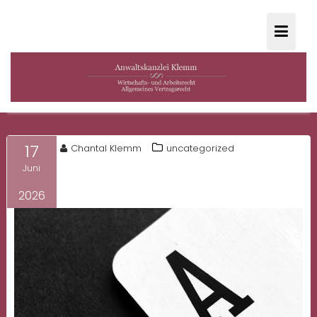
Skip
to
content
SLOTTICA CASINO –
17
Chantal Klemm
uncategorized
WYCZERPUJĄCY
Juni
PRZEWODNIK ODNOŚNIE
SERWISIE DO GIER
2026
NAJNOWSZEJ KATEGORII