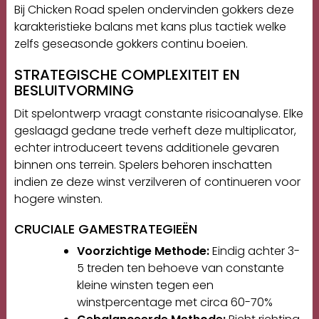
Bij
Chicken Road spelen
ondervinden gokkers deze
karakteristieke balans met kans plus tactiek welke
zelfs geseasonde gokkers continu boeien.
STRATEGISCHE COMPLEXITEIT EN
BESLUITVORMING
Dit spelontwerp vraagt constante risicoanalyse. Elke
geslaagd gedane trede verheft deze multiplicator,
echter introduceert tevens additionele gevaren
binnen ons terrein. Spelers behoren inschatten
indien ze deze winst verzilveren of continueren voor
hogere winsten.
CRUCIALE GAMESTRATEGIEËN
Voorzichtige Methode:
Eindig achter 3-
5 treden ten behoeve van constante
kleine winsten tegen een
winstpercentage met circa 60-70%