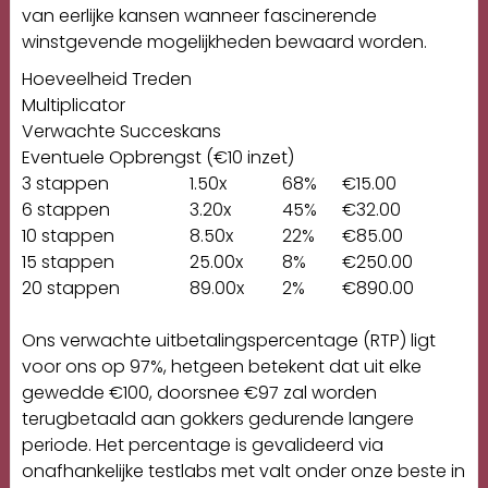
van eerlijke kansen wanneer fascinerende
winstgevende mogelijkheden bewaard worden.
Hoeveelheid Treden
Multiplicator
Verwachte Succeskans
Eventuele Opbrengst (€10 inzet)
3 stappen
1.50x
68%
€15.00
6 stappen
3.20x
45%
€32.00
10 stappen
8.50x
22%
€85.00
15 stappen
25.00x
8%
€250.00
20 stappen
89.00x
2%
€890.00
Ons verwachte uitbetalingspercentage (RTP) ligt
voor ons op 97%, hetgeen betekent dat uit elke
gewedde €100, doorsnee €97 zal worden
terugbetaald aan gokkers gedurende langere
periode. Het percentage is gevalideerd via
onafhankelijke testlabs met valt onder onze beste in