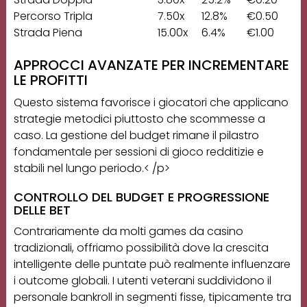
Percorso Tripla
7.50x
12.8%
€0.50
Strada Piena
15.00x
6.4%
€1.00
APPROCCI AVANZATE PER INCREMENTARE
LE PROFITTI
Questo sistema favorisce i giocatori che applicano
strategie metodici piuttosto che scommesse a
caso. La gestione del budget rimane il pilastro
fondamentale per sessioni di gioco redditizie e
stabili nel lungo periodo.< /p>
CONTROLLO DEL BUDGET E PROGRESSIONE
DELLE BET
Contrariamente da molti games da casino
tradizionali, offriamo possibilità dove la crescita
intelligente delle puntate può realmente influenzare
i outcome globali. I utenti veterani suddividono il
personale bankroll in segmenti fisse, tipicamente tra