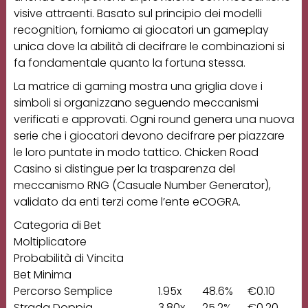
visive attraenti. Basato sul principio dei modelli
recognition, forniamo ai giocatori un gameplay
unica dove la abilità di decifrare le combinazioni si
fa fondamentale quanto la fortuna stessa.
La matrice di gaming mostra una griglia dove i
simboli si organizzano seguendo meccanismi
verificati e approvati. Ogni round genera una nuova
serie che i giocatori devono decifrare per piazzare
le loro puntate in modo tattico.
Chicken Road
Casino
si distingue per la trasparenza del
meccanismo RNG (Casuale Number Generator),
validato da enti terzi come l’ente eCOGRA.
Categoria di Bet
Moltiplicatore
Probabilità di Vincita
Bet Minima
Percorso Semplice
1.95x
48.6%
€0.10
Strada Doppia
3.80x
25.2%
€0.20