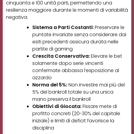
cinquanta e 100 unità parti, permettendo una
resilienza maggiore durante le momenti di variabilità
negativa.
Sistema a Parti Costanti:
Preservare le
puntate invariate senza considerare dai
esiti precedenti assicura durata nelle
partite di gaming
Crescita Conservativa:
Elevare le bet
solamente dopo serie vincenti
confermate abbassa l’esposizione al
azzardo
Norma del 5%:
Non investire mai più del
5% del bankroll totale su una unica
mano preserva il bankroll
Obiettivi di Giocata:
Fissare mete di
profitto concreti (20-30% del capitale
iniziale) e limiti di deficit favorisce la
disciplina