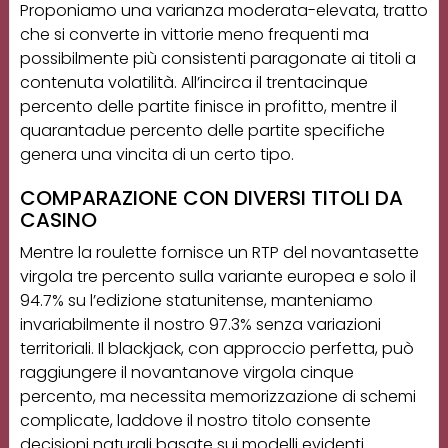
Proponiamo una varianza moderata-elevata, tratto
che si converte in vittorie meno frequenti ma
possibilmente più consistenti paragonate ai titoli a
contenuta volatilità. All’incirca il trentacinque
percento delle partite finisce in profitto, mentre il
quarantadue percento delle partite specifiche
genera una vincita di un certo tipo.
COMPARAZIONE CON DIVERSI TITOLI DA
CASINO
Mentre la roulette fornisce un RTP del novantasette
virgola tre percento sulla variante europea e solo il
94.7% su l’edizione statunitense, manteniamo
invariabilmente il nostro 97.3% senza variazioni
territoriali. Il blackjack, con approccio perfetta, può
raggiungere il novantanove virgola cinque
percento, ma necessita memorizzazione di schemi
complicate, laddove il nostro titolo consente
decisioni naturali basate sui modelli evidenti.