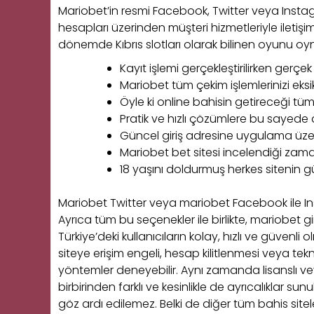
Mariobet’in resmi Facebook, Twitter veya Instagr
hesapları üzerinden müşteri hizmetleriyle iletişi
dönemde Kıbrıs slotları olarak bilinen oyunu oy
Kayıt işlemi gerçekleştirilirken gerçek 
Mariobet tüm çekim işlemlerinizi eksik
Öyle ki online bahisin getireceği tü
Pratik ve hızlı çözümlere bu sayede 
Güncel giriş adresine uygulama üzeri
Mariobet bet sitesi incelendiği zaman
18 yaşını doldurmuş herkes sitenin g
Mariobet Twitter veya mariobet Facebook ile Ins
Ayrıca tüm bu seçenekler ile birlikte, mariobet g
Türkiye’deki kullanıcıların kolay, hızlı ve güvenl
siteye erişim engeli, hesap kilitlenmesi veya tekn
yöntemler deneyebilir. Aynı zamanda lisanslı veya
birbirinden farklı ve kesinlikle de ayrıcalıklar
göz ardı edilemez. Belki de diğer tüm bahis sitele