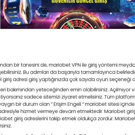
ından bir tanesini de, mariobet VPN ile giriş yöntemi mey
bilirsiniz. Bu adımları da başarıyla tamamlayınca belirlediği
ncel giriş adresi giriş yaptığınızda çok sayıda oyun seçeneği
leri bakımından yeteceğinden emin olabilirsiniz. Açılmıyor
stiyorsanız sadece sitemizi ziyaret etmelisiniz. Tüm platfor
e yaygın bir durum olan ” Erişim Engeli “ mariobet sitesi i
iş adresiyle hizmet vermeye devam etmektedir. Mariobet giri
bet giriş adreslerini takip etmek oldukça zordur. Mariobet g
siniz.