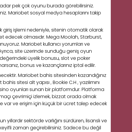
 kadar pek çok oyunu burada görebilirsiniz.
siniz. Mariobet sosyal medya hesaplarını takip
giriş işlemi nedeniyle, sitenin otomatik olarak
reket edecek olmasıdır. Mega Moolah, Starburst,
sunuyoruz. Mariobet kullanıcı yorumları ve
r. Ayrıca, site üzerinde sunduğu geniş oyun
 değerindeki üyelik bonusu, slot ve poker
rsanız, bonus ve kazançlarınız iptal edilir.
necektir. Mariobet bahis sitesinden kazandığınız
his sitesi alt yapısı ‚ Bookie C.H ‚ yazılımını
casino oyunları sunan bir platformdur. Platforma
 maçı çevrimiçi izlemek, bizzat orada olmak
 var ve erişim için küçük bir ücret talep edecek
yıllardır sektörde varlığını sürdüren, lisanslı ve
keyifli zaman geçirebilirsiniz. Sadece bu değil