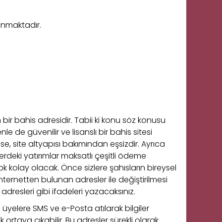
anmaktadır.
ir bahis adresidir. Tabii ki konu söz konusu
de güvenilir ve lisanslı bir bahis sitesi
e, site altyapısı bakımından eşsizdir. Ayrıca
erdeki yatırımlar maksatlı çeşitli ödeme
kolay olacak. Önce sizlere şahısların bireysel
ternetten bulunan adresler ile değiştirilmesi
resleri gibi ifadeleri yazacaksınız.
üyelere SMS ve e-Posta atılarak bilgiler
rtaya çıkabilir. Bu adresler sürekli olarak