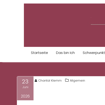
Skip
to
content
Startseite
Das bin Ich
Schwerpunkte
TÜRKIYE’DE EN ÇOK KUL
OLDU
23
Chantal Klemm
Allgemein
Juni
2026