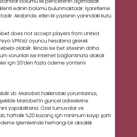
 uzantılar bölümü ile pencerenin açılmasıdır.
klenti edinin bölümü bulunmaktadır. İşaretleme
dır. Akabinde, etkin kıl yazısının yanındaki kutu
iobet does not accept players from United
. Veya VPN’siz oyuncu hesabına girerek
bebi olabilir. İkincisi ise bet sitesinin daha
 sorunları ise internet bağlantınızla alakalı
şlemler için 20’den fazla ödeme yöntemi
abilir vb. Mariobet hakkındaki yorumlarınızı,
 şekilde Mariobet’in güncel adreslerine
ini yapabilirsiniz. Özel turnuvalar ve
tı, haftalık %20 kazanç için minimum kayıp şartı
 Ödeme işlemlerinde herhangi bir aksaklık