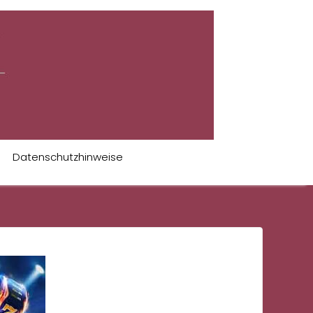
Datenschutzhinweise
ARIOBET GÜNCEL GIRIŞ