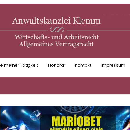
 meiner Tätigkeit
Honorar
Kontakt
Impressum
LANILAN BAĞLANTILARDAN BIRI M