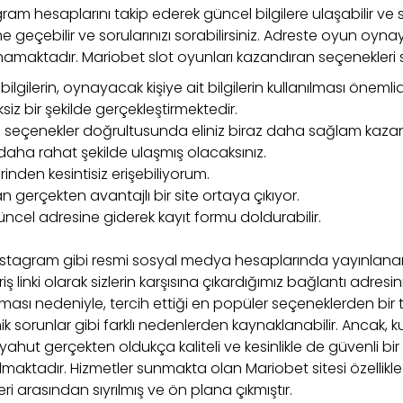
am hesaplarını takip ederek güncel bilgilere ulaşabilir ve s
me geçebilir ve sorularınızı sorabilirsiniz. Adreste oyun oy
namaktadır. Mariobet slot oyunları kazandıran seçenekleri s
bilgilerin, oynayacak kişiye ait bilgilerin kullanılması önemlid
siz bir şekilde gerçekleştirmektedir.
m seçenekler doğrultusunda eliniz biraz daha sağlam kazanç
daha rahat şekilde ulaşmış olacaksınız.
nden kesintisiz erişebiliyorum.
 gerçekten avantajlı bir site ortaya çıkıyor.
üncel adresine giderek kayıt formu doldurabilir.
tagram gibi resmi sosyal medya hesaplarında yayınlanan gir
iriş linki olarak sizlerin karşısına çıkardığımız bağlantı adr
i olması nedeniyle, tercih ettiği en popüler seçeneklerden bir
ik sorunlar gibi farklı nedenlerden kaynaklanabilir. Ancak, ku
hut gerçekten oldukça kaliteli ve kesinlikle de güvenli bir 
 sunulmaktadır. Hizmetler sunmakta olan Mariobet sitesi özel
ri arasından sıyrılmış ve ön plana çıkmıştır.