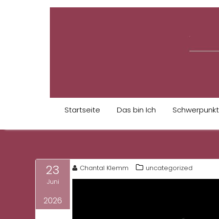
Skip
to
content
Startseite
Das bin Ich
Schwerpunkte
GOLDBET CASINO PLATFO
ONLINE PENTRU MEDIUL 
23
Chantal Klemm
uncategorized
Juni
2026