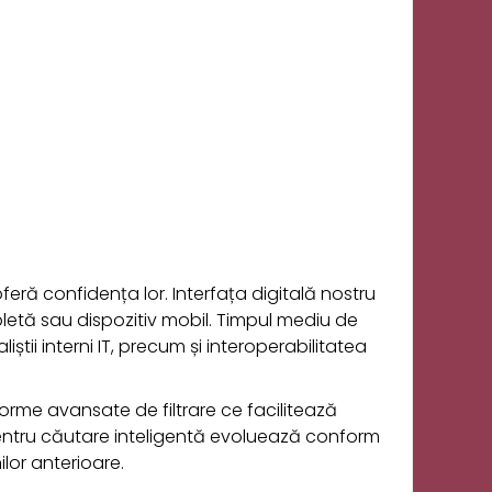
ră confidența lor. Interfața digitală nostru
abletă sau dispozitiv mobil. Timpul mediu de
știi interni IT, precum și interoperabilitatea
orme avansate de filtrare ce facilitează
 pentru căutare inteligentă evoluează conform
lor anterioare.