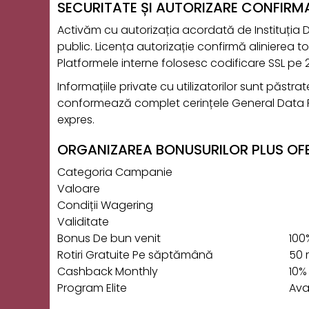
SECURITATE ȘI AUTORIZARE CONFIRM
Activăm cu autorizația acordată de Instituția 
public. Licența autorizație confirmă alinierea 
Platformele interne folosesc codificare SSL pe 25
Informațiile private cu utilizatorilor sunt păstr
conformează complet cerințele General Data Pr
expres.
ORGANIZAREA BONUSURILOR PLUS OF
Categoria Campanie
Valoare
Condiții Wagering
Validitate
Bonus De bun venit
100
Rotiri Gratuite Pe săptămână
50 r
Cashback Monthly
10%
Program Elite
Ava