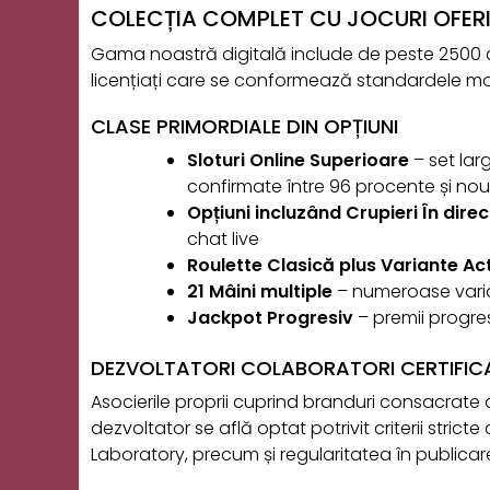
COLECȚIA COMPLET CU JOCURI OFER
Gama noastră digitală include de peste 2500 cu t
licențiați care se conformează standardele mon
CLASE PRIMORDIALE DIN OPȚIUNI
Sloturi Online Superioare
– set lar
confirmate între 96 procente și nouă
Opțiuni incluzând Crupieri În direc
chat live
Roulette Clasică plus Variante Ac
21 Mâini multiple
– numeroase variaț
Jackpot Progresiv
– premii progre
DEZVOLTATORI COLABORATORI CERTIFIC
Asocierile proprii cuprind branduri consacrat
dezvoltator se află optat potrivit criterii stri
Laboratory, precum și regularitatea în publicar