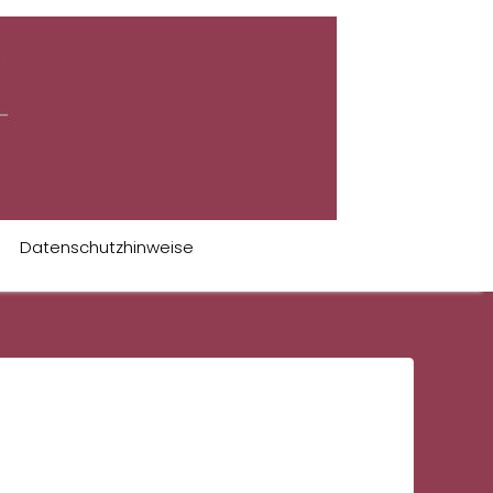
Datenschutzhinweise
EMIUM CU DIVERTISMENT