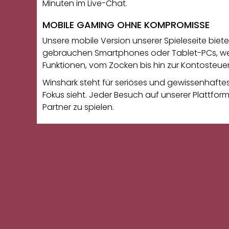
Minuten im Live-Chat.
MOBILE GAMING OHNE KOMPROMISSE
Unsere mobile Version unserer Spieleseite biete
gebrauchen Smartphones oder Tablet-PCs, wesw
Funktionen, vom Zocken bis hin zur Kontosteuer
Winshark steht für seriöses und gewissenhaftes 
Fokus sieht. Jeder Besuch auf unserer Plattfor
Partner zu spielen.
Tykittäminen Casino – Tehokas Pelikertojen Tapa
BEITRAGSNAVIGATION