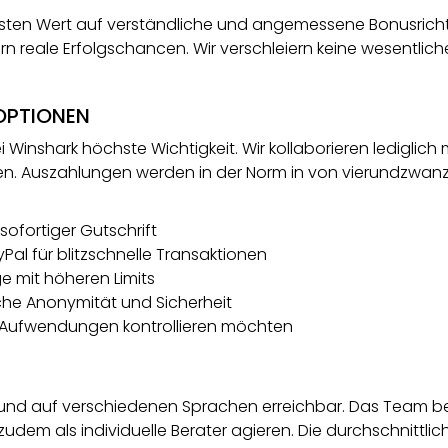
hsten Wert auf verständliche und angemessene Bonusricht
rn reale Erfolgschancen. Wir verschleiern keine wesentli
OPTIONEN
i Winshark höchste Wichtigkeit. Wir kollaborieren ledigl
en. Auszahlungen werden in der Norm in von vierundzwanz
sofortiger Gutschrift
ayPal für blitzschnelle Transaktionen
e mit höheren Limits
che Anonymität und Sicherheit
e Aufwendungen kontrollieren möchten
 und auf verschiedenen Sprachen erreichbar. Das Team bes
em als individuelle Berater agieren. Die durchschnittlich