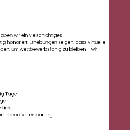
ben wir ein vielschichtiges
 honoriert. Erhebungen zeigen, dass Virtuelle
enden, um wettbewerbsfähig zu bleiben – wir
ßig Tage
age
 Limit
prechend Vereinbarung