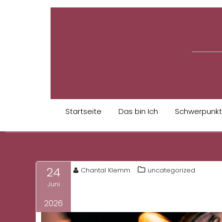
Skip
to
content
Startseite
Das bin Ich
Schwerpunkte
WINSHARK CASINO: FES
24
Chantal Klemm
uncategorized
Juni
2026