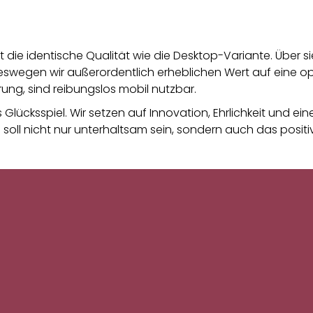
t die identische Qualität wie die Desktop-Variante. Über s
egen wir außerordentlich erheblichen Wert auf eine opti
ung, sind reibungslos mobil nutzbar.
Glücksspiel. Wir setzen auf Innovation, Ehrlichkeit und ein
m soll nicht nur unterhaltsam sein, sondern auch das posit
 Suomen Pelureille
Anwaltskanzlei Klemm Graf-Gerlach-Str. 6