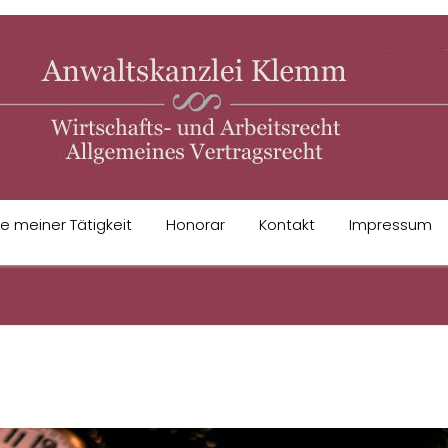
 meiner Tätigkeit
Honorar
Kontakt
Impressum
SELNDE ZERSTREUUNG UND LUK