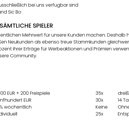
sschließlich bei uns verfügbar sind
nd Sic Bo
ÄMTLICHE SPIELER
entlichen Mehrwert für unsere Kunden machen. Deshalb ha
en Neukunden als ebenso treue Stammkunden gleichwertig
Prozent ihrer Erträge für Werbeaktionen und Prämien verw
unsere Community.
000 EUR + 200 Freispiele
35x
drei
ünfhundert EUR
30x
14 T
5% wöchentlich
Keine
Ohne
dividuell
25x
Ents