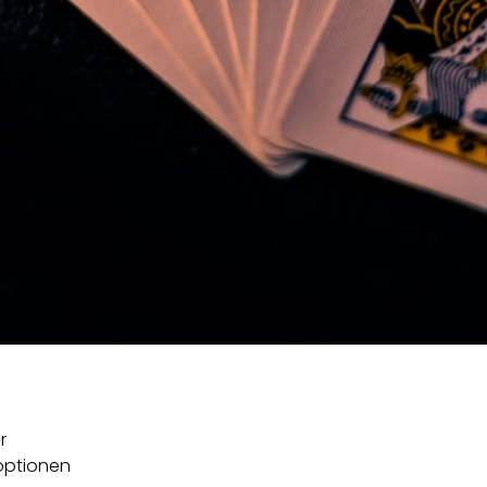
r
optionen