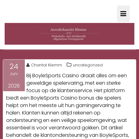
Skip
to
content
BELEVING BIJ BOYLESPORTS
24
Chantal Klemm
uncategorized
CASINO
Juni
Bij BoyleSports Casino draait alles om een
geweldige spelervaring, met een sterke
2026
focus op de klantenservice. Het platform
biedt een
BoyleSports Casino bonus
die spelers
helpt om het meeste uit hun gamingervaring te
halen. Klanten kunnen altijd rekenen op
ondersteuning en een veilige speelomgeving, wat
essentieel is voor verantwoord gokken. Dit artikel
behandelt de klantondersteuning van BoyleSports,