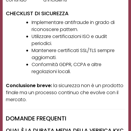
CHECKLIST DI SICUREZZA
Implementare antifraude in grado di
riconoscere pattern.
Utilizzare certificazioni ISO e audit
periodici.
Mantenere certificati SSL/TLS sempre
aggiornati.
Conformità GDPR, CCPA e altre
regolazioni locali.
Conclusione breve:
la sicurezza non è un prodotto
finale ma un processo continuo che evolve con il
mercato.
DOMANDE FREQUENTI
QUAL È LA DURATA MEDIA DELLA VERIFICA KYC