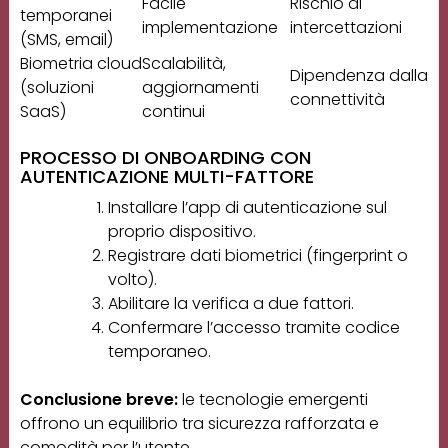
Facile
Rischio di
temporanei
implementazione
intercettazioni
(SMS, email)
Biometria cloud
Scalabilità,
Dipendenza dalla
(soluzioni
aggiornamenti
connettività
SaaS)
continui
PROCESSO DI ONBOARDING CON
AUTENTICAZIONE MULTI-FATTORE
Installare l’app di autenticazione sul
proprio dispositivo.
Registrare dati biometrici (fingerprint o
volto).
Abilitare la verifica a due fattori.
Confermare l’accesso tramite codice
temporaneo.
Conclusione breve:
le tecnologie emergenti
offrono un equilibrio tra sicurezza rafforzata e
comodità per l’utente.