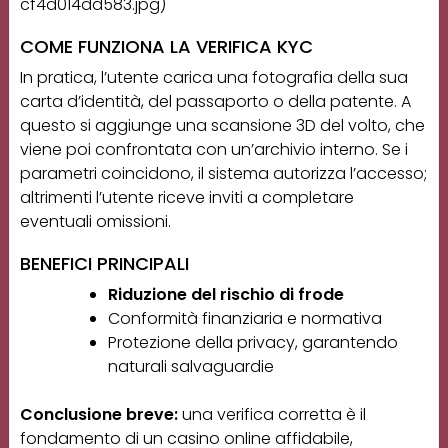
cf4d014dd583.jpg)
COME FUNZIONA LA VERIFICA KYC
In pratica, l’utente carica una fotografia della sua
carta d’identità, del passaporto o della patente. A
questo si aggiunge una scansione 3D del volto, che
viene poi confrontata con un’archivio interno. Se i
parametri coincidono, il sistema autorizza l’accesso;
altrimenti l’utente riceve inviti a completare
eventuali omissioni.
BENEFICI PRINCIPALI
Riduzione del rischio di frode
Conformità finanziaria e normativa
Protezione della privacy, garantendo
naturali salvaguardie
Conclusione breve:
una verifica corretta è il
fondamento di un casino online affidabile,