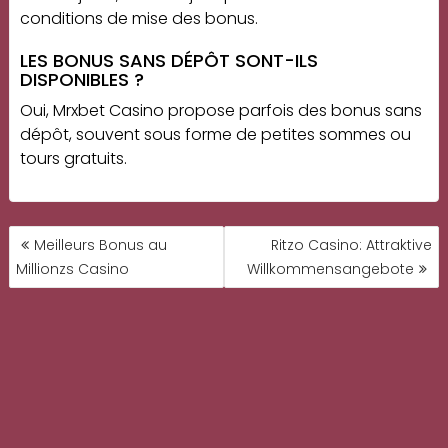
conditions de mise des bonus.
LES BONUS SANS DÉPÔT SONT-ILS
DISPONIBLES ?
Oui, Mrxbet Casino propose parfois des bonus sans
dépôt, souvent sous forme de petites sommes ou
tours gratuits.
Meilleurs Bonus au
Ritzo Casino: Attraktive
BEITRAGSNAVIGATION
Millionzs Casino
Willkommensangebote
Anwaltskanzlei Klemm Graf-Gerlach-Str. 6 65510
Idstein