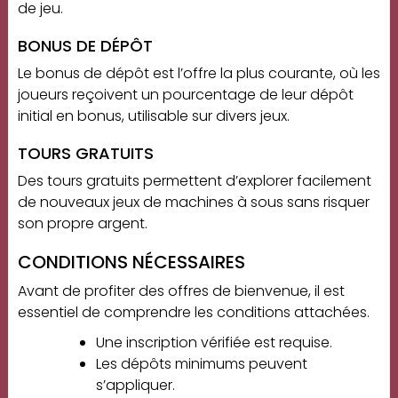
de jeu.
BONUS DE DÉPÔT
Le bonus de dépôt est l’offre la plus courante, où les
joueurs reçoivent un pourcentage de leur dépôt
initial en bonus, utilisable sur divers jeux.
TOURS GRATUITS
Des tours gratuits permettent d’explorer facilement
de nouveaux jeux de machines à sous sans risquer
son propre argent.
CONDITIONS NÉCESSAIRES
Avant de profiter des offres de bienvenue, il est
essentiel de comprendre les conditions attachées.
Une inscription vérifiée est requise.
Les dépôts minimums peuvent
s’appliquer.