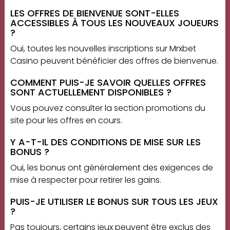
LES OFFRES DE BIENVENUE SONT-ELLES
ACCESSIBLES À TOUS LES NOUVEAUX JOUEURS
?
Oui, toutes les nouvelles inscriptions sur Mrxbet
Casino peuvent bénéficier des offres de bienvenue.
COMMENT PUIS-JE SAVOIR QUELLES OFFRES
SONT ACTUELLEMENT DISPONIBLES ?
Vous pouvez consulter la section promotions du
site pour les offres en cours.
Y A-T-IL DES CONDITIONS DE MISE SUR LES
BONUS ?
Oui, les bonus ont généralement des exigences de
mise à respecter pour retirer les gains.
PUIS-JE UTILISER LE BONUS SUR TOUS LES JEUX
?
Pas toujours, certains jeux peuvent être exclus des