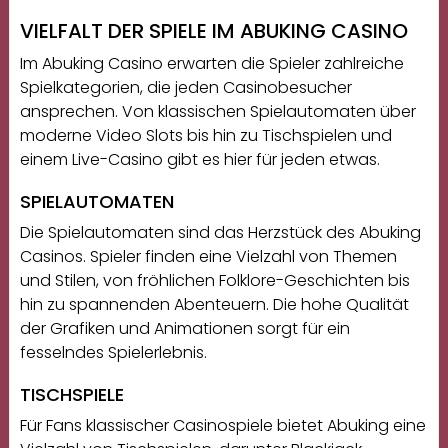
VIELFALT DER SPIELE IM ABUKING CASINO
Im Abuking Casino erwarten die Spieler zahlreiche
Spielkategorien, die jeden Casinobesucher
ansprechen. Von klassischen Spielautomaten über
moderne Video Slots bis hin zu Tischspielen und
einem Live-Casino gibt es hier für jeden etwas.
SPIELAUTOMATEN
Die Spielautomaten sind das Herzstück des Abuking
Casinos. Spieler finden eine Vielzahl von Themen
und Stilen, von fröhlichen Folklore-Geschichten bis
hin zu spannenden Abenteuern. Die hohe Qualität
der Grafiken und Animationen sorgt für ein
fesselndes Spielerlebnis.
TISCHSPIELE
Für Fans klassischer Casinospiele bietet Abuking eine