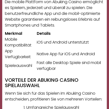
Die mobile Plattform von Abuking Casino ermöglicht
es Spielern, jederzeit und überall zu spielen. Die
benutzerfreundliche App und die mobil-optimierte
Website garantieren ein reibungsloses Erlebnis auf
Smartphones und Tablets.
Merkmal
Details
Mobile
iOS und Android unterstützt
Kompatibilität
App
Native App für iOS und Android
Verfügbarkeit
Fast alle Desktop Spiele sind mobil
Spieleauswahl
verfügbar
VORTEILE DER ABUKING CASINO
SPIELAUSWAHL
Wenn Sie sich für das Spielen im Abuking Casino
entscheiden, profitieren Sie von mehreren Vorteilen:
Umfangreiche Spielauswahl