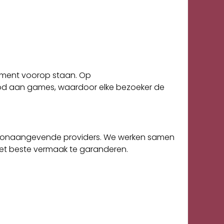
ainment voorop staan. Op
od aan games, waardoor elke bezoeker de
 toonaangevende providers. We werken samen
het beste vermaak te garanderen.