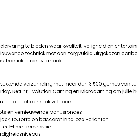
pelervaring te bieden waar kwaliteit, veiligheid en entert
ieuwende techniek met een zorgvuldig uitgekozen aanb
 authentiek casinovermaak.
rukwekkende verzameling met meer dan 3.500 games van
lay, NetEnt, Evolution Gaming en Microgaming om jullie 
n die aan elke smaak voldoen:
pots en vernieuwende bonusrondes
kjack, roulette en baccarat in talloze varianten
 real-time transmissie
ardigheidsniveaus