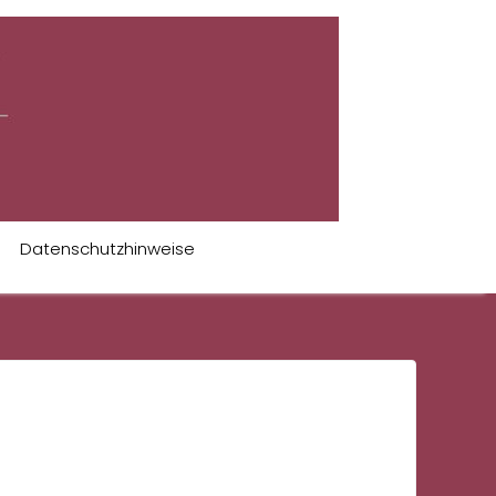
Datenschutzhinweise
EERSTEKLAS ONLINE