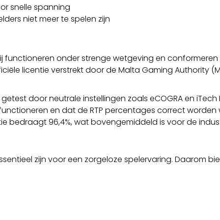
oor snelle spanning
elders niet meer te spelen zijn
Wij functioneren onder strenge wetgeving en conformeren
ficiële licentie verstrekt door de Malta Gaming Authorit
 getest door neutrale instellingen zoals eCOGRA en iTech
 functioneren en dat de RTP percentages correct worden
ie bedraagt 96,4%, wat bovengemiddeld is voor de indust
s essentieel zijn voor een zorgeloze spelervaring. Daarom