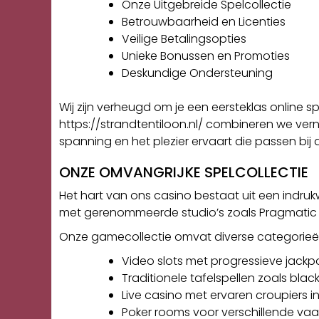
Onze Uitgebreide Spelcollectie
Betrouwbaarheid en Licenties
Veilige Betalingsopties
Unieke Bonussen en Promoties
Deskundige Ondersteuning
Wij zijn verheugd om je een eersteklas online s
https://strandtentiloon.nl/
combineren we vern
spanning en het plezier ervaart die passen bij
ONZE OMVANGRIJKE SPELCOLLECTIE
Het hart van ons casino bestaat uit een ind
met gerenommeerde studio’s zoals Pragmatic P
Onze gamecollectie omvat diverse categorieë
Video slots met progressieve jack
Traditionele tafelspellen zoals blac
Live casino met ervaren croupiers in
Poker rooms voor verschillende va