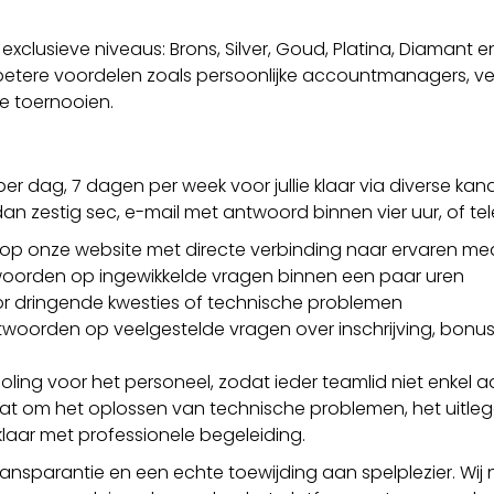
sieve niveaus: Brons, Silver, Goud, Platina, Diamant en Eli
betere voordelen zoals persoonlijke accountmanagers, 
e toernooien.
dag, 7 dagen per week voor jullie klaar via diverse kanale
n zestig sec, e-mail met antwoord binnen vier uur, of t
s op onze website met directe verbinding naar ervaren m
twoorden op ingewikkelde vragen binnen een paar uren
voor dringende kwesties of technische problemen
twoorden op veelgestelde vragen over inschrijving, bonus
ing voor het personeel, zodat ieder teamlid niet enkel aa
at om het oplossen van technische problemen, het uitlegg
 klaar met professionele begeleiding.
 transparantie en een echte toewijding aan spelplezier. Wij