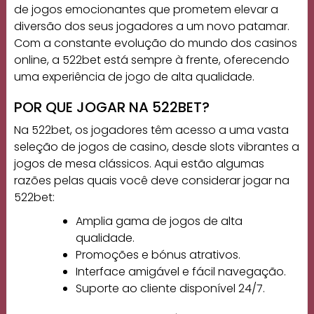
de jogos emocionantes que prometem elevar a
diversão dos seus jogadores a um novo patamar.
Com a constante evolução do mundo dos casinos
online, a 522bet está sempre à frente, oferecendo
uma experiência de jogo de alta qualidade.
POR QUE JOGAR NA 522BET?
Na 522bet, os jogadores têm acesso a uma vasta
seleção de jogos de casino, desde slots vibrantes a
jogos de mesa clássicos. Aqui estão algumas
razões pelas quais você deve considerar jogar na
522bet:
Amplia gama de jogos de alta
qualidade.
Promoções e bónus atrativos.
Interface amigável e fácil navegação.
Suporte ao cliente disponível 24/7.