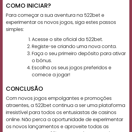
COMO INICIAR?
Para começar a sua aventura na 522bet e
experimentar os novos jogos, siga estes passos
simples:
Acesse o site oficial da
522bet
.
Registe-se criando uma nova conta.
Faça o seu primeiro depósito para ativar
o bónus.
Escolha os seus jogos preferidos e
comece a jogar!
CONCLUSÃO
Com novos jogos empolgantes e promoções
atraentes, a 522bet continua a ser uma plataforma
irresistível para todos os entusiastas de casinos
online. Não perca a oportunidade de experimentar
os novos lançamentos e aproveite todas as