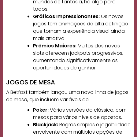
mundos de fantasia, há algo para
todos.
Gráficos Impressionantes:
Os novos
jogos têm animações de alta definição
que tornam a experiência visual ainda
mais atrativa.
Prêmios Maiores:
Muitos dos novos
slots oferecem jackpots progressivos,
aumentando significativamente as
oportunidades de ganhar.
JOGOS DE MESA
A Betfast também lançou uma nova linha de jogos
de mesa, que incluem variáveis de:
Poker:
Várias versões do clássico, com
mesas para vários níveis de apostas.
Blackjack:
Regras simples e jogabilidade
envolvente com múltiplas opções de