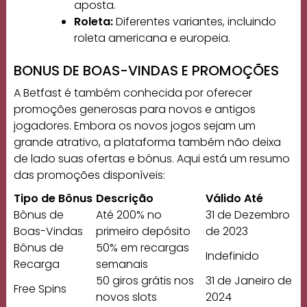
aposta.
Roleta:
Diferentes variantes, incluindo
roleta americana e europeia.
BONUS DE BOAS-VINDAS E PROMOÇÕES
A Betfast é também conhecida por oferecer
promoções generosas para novos e antigos
jogadores. Embora os novos jogos sejam um
grande atrativo, a plataforma também não deixa
de lado suas ofertas e bônus. Aqui está um resumo
das promoções disponíveis:
Tipo de Bônus
Descrição
Válido Até
Bônus de
Até 200% no
31 de Dezembro
Boas-Vindas
primeiro depósito
de 2023
Bônus de
50% em recargas
Indefinido
Recarga
semanais
50 giros grátis nos
31 de Janeiro de
Free Spins
novos slots
2024