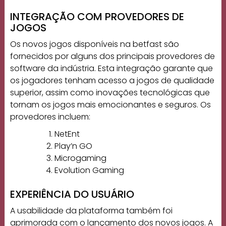
INTEGRAÇÃO COM PROVEDORES DE
JOGOS
Os novos jogos disponíveis na
betfast
são
fornecidos por alguns dos principais provedores de
software da indústria. Esta integração garante que
os jogadores tenham acesso a jogos de qualidade
superior, assim como inovações tecnológicas que
tornam os jogos mais emocionantes e seguros. Os
provedores incluem:
NetEnt
Play’n GO
Microgaming
Evolution Gaming
EXPERIÊNCIA DO USUÁRIO
A usabilidade da plataforma também foi
aprimorada com o lançamento dos novos jogos. A