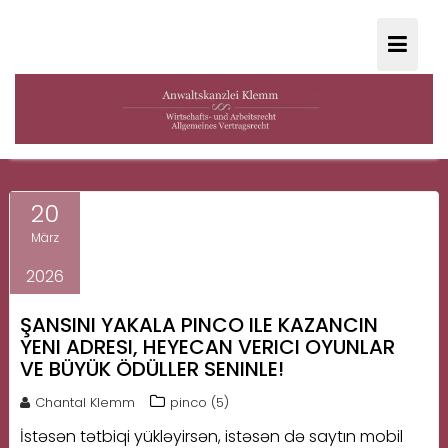
Skip
to
content
KATEGORIE:
PINCO (5)
20
März
2026
ŞANSINI YAKALA PINCO ILE KAZANCIN
YENI ADRESI, HEYECAN VERICI OYUNLAR
VE BÜYÜK ÖDÜLLER SENINLE!
Chantal Klemm
pinco (5)
İstəsən tətbiqi yükləyirsən, istəsən də saytın mobil