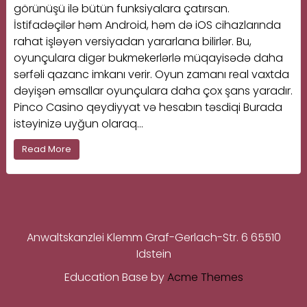
görünüşü ilə bütün funksiyalara çatırsan.
İstifadəçilər həm Android, həm də iOS cihazlarında
rahat işləyən versiyadan yararlana bilirlər. Bu,
oyunçulara digər bukmekerlərlə müqayisədə daha
sərfəli qazanc imkanı verir. Oyun zamanı real vaxtda
dəyişən əmsallar oyunçulara daha çox şans yaradır.
Pinco Casino qeydiyyat və hesabın təsdiqi Burada
istəyinizə uyğun olaraq…
Read More
Anwaltskanzlei Klemm Graf-Gerlach-Str. 6 65510
Idstein
Education Base by
Acme Themes